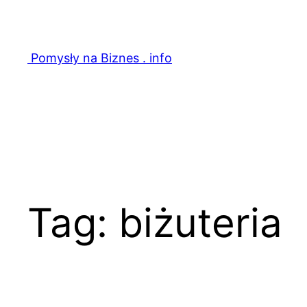
Przejdź
do
treści
Pomysły na Biznes . info
Tag:
biżuteria