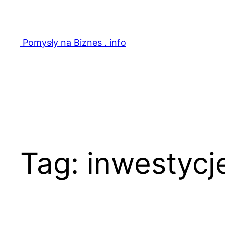
Przejdź
do
treści
Pomysły na Biznes . info
Tag:
inwestycj