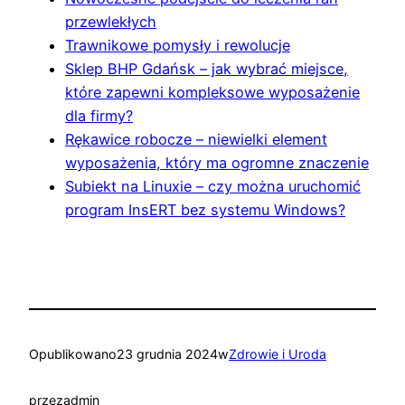
przewlekłych
Trawnikowe pomysły i rewolucje
Sklep BHP Gdańsk – jak wybrać miejsce,
które zapewni kompleksowe wyposażenie
dla firmy?
Rękawice robocze – niewielki element
wyposażenia, który ma ogromne znaczenie
Subiekt na Linuxie – czy można uruchomić
program InsERT bez systemu Windows?
Opublikowano
23 grudnia 2024
w
Zdrowie i Uroda
przez
admin