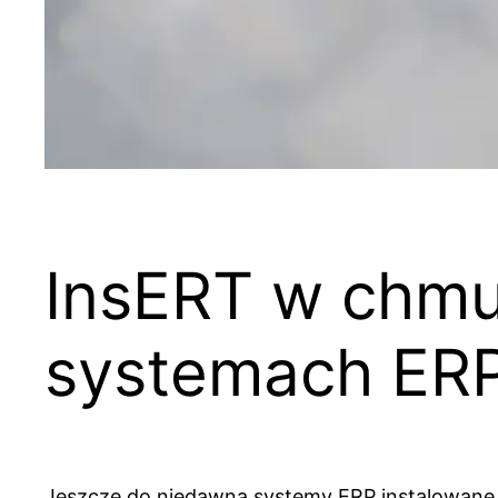
InsERT w chmu
systemach ERP
Jeszcze do niedawna systemy ERP instalowane by