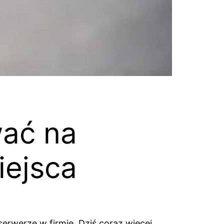
wać na
iejsca
erwerze w firmie. Dziś coraz więcej