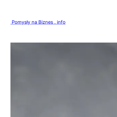
Przejdź
do
treści
Pomysły na Biznes . info