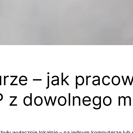
rze – jak praco
 z dowolnego m
ły wyłącznie lokalnie – na jednym komputerze lub s