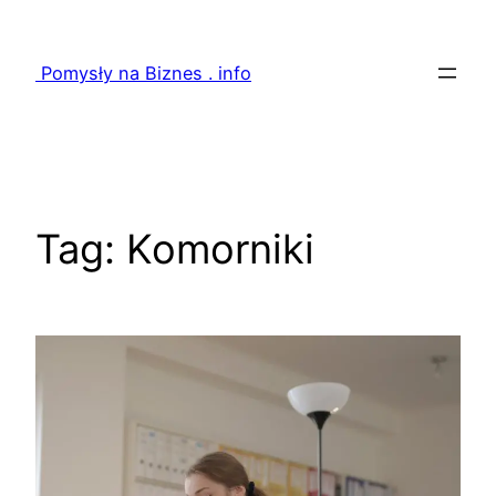
Przejdź
do
Pomysły na Biznes . info
treści
Tag:
Komorniki