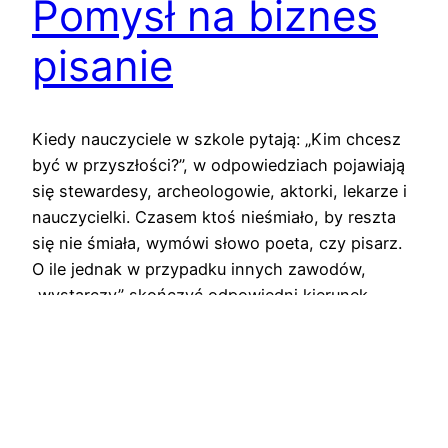
Pomysł na biznes
pisanie
Kiedy nauczyciele w szkole pytają: „Kim chcesz
być w przyszłości?”, w odpowiedziach pojawiają
się stewardesy, archeologowie, aktorki, lekarze i
nauczycielki. Czasem ktoś nieśmiało, by reszta
się nie śmiała, wymówi słowo poeta, czy pisarz.
O ile jednak w przypadku innych zawodów,
„wystarczy” skończyć odpowiedni kierunek
studiów, bądź nawet kurs, to, jeśli chodzi o życie
z pióra,…
6 stycznia 2019