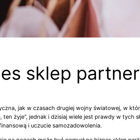
es sklep partner
czna, jak w czasach drugiej wojny światowej, w który
en żyje”, jednak i dzisiaj wiele jest prawdy w tych sł
ę finansową i uczucie samozadowolenia.
e na nogach może być pomysł na biznes sklep partner