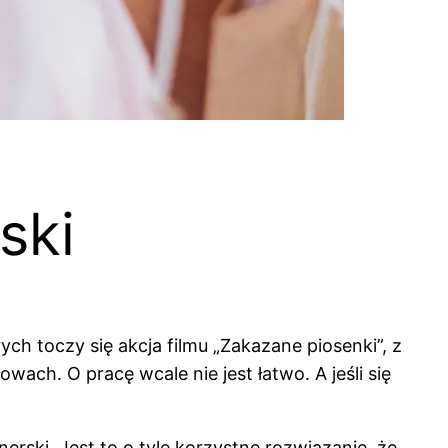
ski
ch toczy się akcja filmu „Zakazane piosenki”, z
owach. O pracę wcale nie jest łatwo. A jeśli się
ski. Jest to o tyle korzystne rozwiązanie, że