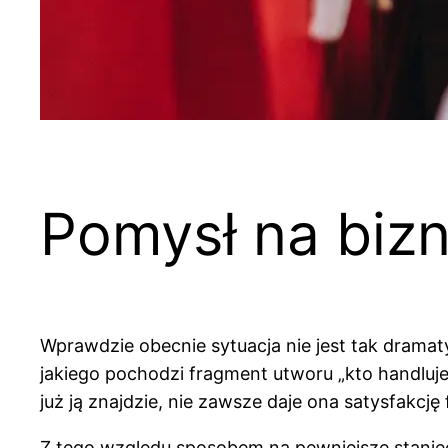
Pomysł na bizn
Wprawdzie obecnie sytuacja nie jest tak dramaty
jakiego pochodzi fragment utworu „kto handluje, t
już ją znajdzie, nie zawsze daje ona satysfakcj
Z tego względu sposobem na pewniejsze stanięci