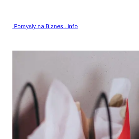
Przejdź
do
treści
Pomysły na Biznes . info