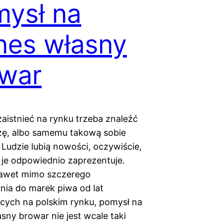
ysł na
nes własny
war
aistnieć na rynku trzeba znaleźć
zę, albo samemu takową sobie
 Ludzie lubią nowości, oczywiście,
ię je odpowiednio zaprezentuje.
nawet mimo szczerego
nia do marek piwa od lat
cych na polskim rynku, pomysł na
sny browar nie jest wcale taki