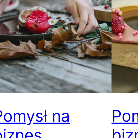
Pomysł na
Pom
biznes
biz