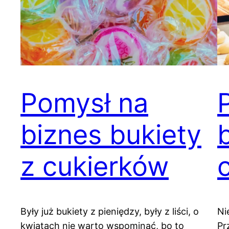
Pomysł na
biznes bukiety
z cukierków
Były już bukiety z pieniędzy, były z liści, o
Ni
kwiatach nie warto wspominać, bo to
Pr