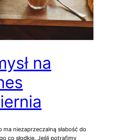
ysł na
nes
iernia
b ma niezaprzeczalną słabość do
o co słodkie. Jeśli potrafimy