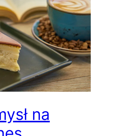
ysł na
nes