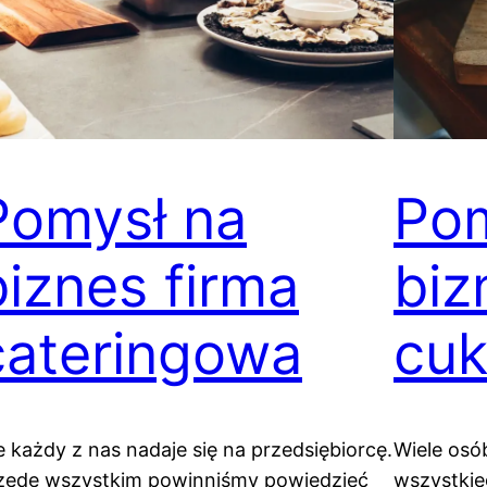
Pomysł na
Pom
biznes firma
biz
cateringowa
cuk
e każdy z nas nadaje się na przedsiębiorcę.
Wiele osó
zede wszystkim powinniśmy powiedzieć
wszystkieg