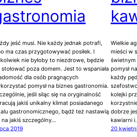
gastronomia
kaw
żdy jeść musi. Nie każdy jednak potrafi,
Wielkie a
bo ma czas przygotowywać posiłek. I
mieści w s
kkolwiek nie byłoby to niezdrowe, będzie
świetnym 
ę stołować poza domem. Jest to wspaniała
pomysł na
adomość dla osób pragnących
każdy pęd
korzystać pomysł na biznes gastronomia.
szefostwo
czególnie, jeśli siląc się na oryginalność
kolejki p
racują jakiś unikalny klimat posiadanego
korzystni
kalu gastronomicznego, bądź też nastawią
dobrze je
ę na jakiś szczególny…
kawiarni 
lipca 2019
20 kwietn