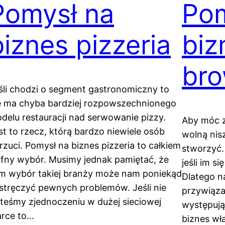
Pomysł na
Pom
biznes pizzeria
biz
bro
śli chodzi o segment gastronomiczny to
e ma chyba bardziej rozpowszechnionego
delu restauracji nad serwowanie pizzy.
Aby móc z
st to rzecz, którą bardzo niewiele osób
wolną nis
rzuci. Pomysł na biznes pizzeria to całkiem
stworzyć.
afny wybór. Musimy jednak pamiętać, że
jeśli im s
m wybór takiej branży może nam poniekąd
Dlatego 
stręczyć pewnych problemów. Jeśli nie
przywiąza
steśmy zjednoczeniu w dużej sieciowej
występują
rce to…
biznes wła