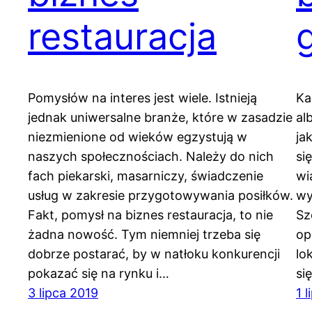
restauracja
Pomysłów na interes jest wiele. Istnieją
Ka
jednak uniwersalne branże, które w zasadzie
al
niezmienione od wieków egzystują w
ja
naszych społecznościach. Należy do nich
si
fach piekarski, masarniczy, świadczenie
wi
usług w zakresie przygotowywania posiłków.
wy
Fakt, pomysł na biznes restauracja, to nie
Sz
żadna nowość. Tym niemniej trzeba się
op
dobrze postarać, by w natłoku konkurencji
lo
pokazać się na rynku i…
si
3 lipca 2019
1 