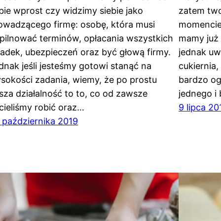
bie wprost czy widzimy siebie jako
zatem two
owadzącego firmę: osobę, która musi
momencie 
pilnować terminów, opłacania wszystkich
mamy już 
ładek, ubezpieczeń oraz być głową firmy.
jednak uw
dnak jeśli jesteśmy gotowi stanąć na
cukiernia
sokości zadania, wiemy, że po prostu
bardzo og
sza działalność to to, co od zawsze
jednego i
cieliśmy robić oraz…
9 lipca 20
 października 2019