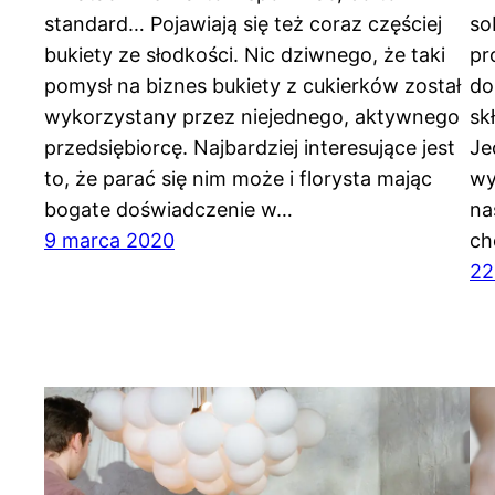
standard… Pojawiają się też coraz częściej
so
bukiety ze słodkości. Nic dziwnego, że taki
pr
pomysł na biznes bukiety z cukierków został
do
wykorzystany przez niejednego, aktywnego
sk
przedsiębiorcę. Najbardziej interesujące jest
Je
to, że parać się nim może i florysta mając
wy
bogate doświadczenie w…
na
9 marca 2020
ch
22