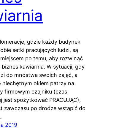
iarnia
glomeracje, gdzie każdy budynek
obie setki pracujących ludzi, są
miejscem po temu, aby rozwinąć
 biznes kawiarnia. W sytuacji, gdy
zi do mnóstwa swoich zajęć, a
 niechętnym okiem patrzy na
rzy firmowym czajniku (czas
ej jest spożytkować PRACUJĄC),
st zawczasu po drodze wstąpić do
i…
ia 2019