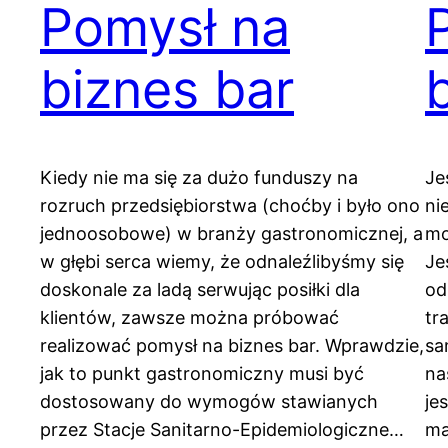
Pomysł na
biznes bar
Kiedy nie ma się za dużo funduszy na
Je
rozruch przedsiębiorstwa (choćby i było ono
ni
jednoosobowe) w branży gastronomicznej, a
mo
w głębi serca wiemy, że odnaleźlibyśmy się
Je
doskonale za ladą serwując posiłki dla
od
klientów, zawsze można próbować
tr
realizować pomysł na biznes bar. Wprawdzie,
sa
jak to punkt gastronomiczny musi być
na
dostosowany do wymogów stawianych
je
przez Stacje Sanitarno-Epidemiologiczne…
ma