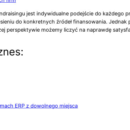
ch firm
draisingu jest indywidualne podejście do każdego p
dniesieniu do konkretnych źródeł finansowania. Jedn
zej perspektywie możemy liczyć na naprawdę satysfa
znes:
emach ERP z dowolnego miejsca