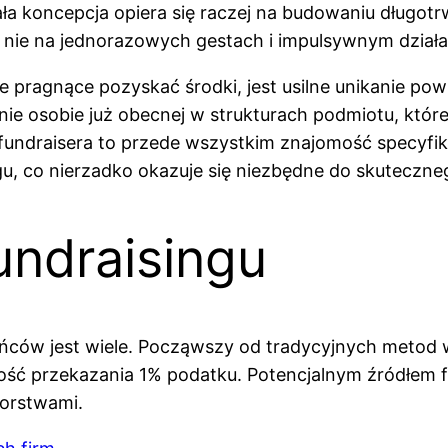
a koncepcja opiera się raczej na budowaniu długotrw
nie na jednorazowych gestach i impulsywnym działa
 pragnące pozyskać środki, jest usilne unikanie pow
danie osobie już obecnej w strukturach podmiotu, któ
undraisera to przede wszystkim znajomość specyfik
gu, co nierzadko okazuje się niezbędne do skuteczne
undraisingu
ńców jest wiele. Począwszy od tradycyjnych metod 
liwość przekazania 1% podatku. Potencjalnym źródłem 
orstwami.