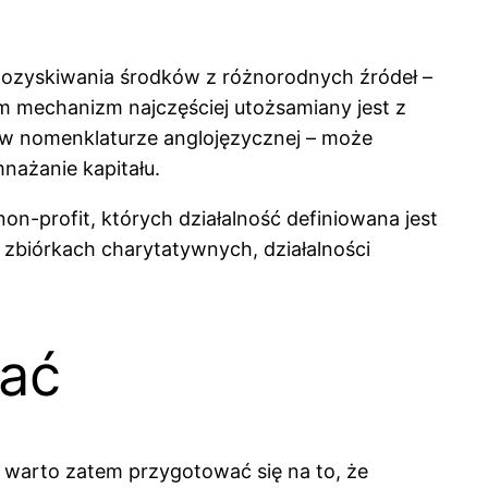
s pozyskiwania środków z różnorodnych źródeł –
m mechanizm najczęściej utożsamiany jest z
ie w nomenklaturze anglojęzycznej – może
nażanie kapitału.
on-profit, których działalność definiowana jest
zbiórkach charytatywnych, działalności
tać
– warto zatem przygotować się na to, że