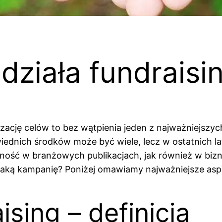
 działa fundraisi
zację celów to bez wątpienia jeden z najważniejszy
nich środków może być wiele, lecz w ostatnich lata
cność w branżowych publikacjach, jak również w bi
ć taką kampanię? Poniżej omawiamy najważniejsze asp
sing – definicja