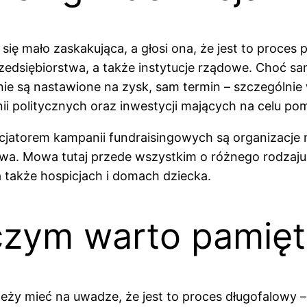
się mało zaskakująca, a głosi ona, że jest to proce
edsiębiorstwa, a także instytucje rządowe. Choć sa
ie nie są nastawione na zysk, sam termin – szczególn
i politycznych oraz inwestycji mających na celu pom
icjatorem kampanii fundraisingowych są organizacje n
wa. Mowa tutaj przede wszystkim o różnego rodzaju 
 a także hospicjach i domach dziecka.
 czym warto pamię
eży mieć na uwadze, że jest to proces długofalowy 