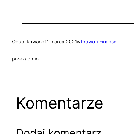
Opublikowano
11 marca 2021
w
Prawo i Finanse
przez
admin
Komentarze
Dodaj komentarz